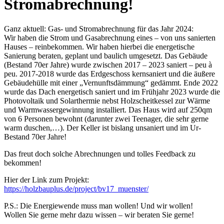
Stromabrechnung!
Ganz aktuell: Gas- und Stromabrechnung für das Jahr 2024:
Wir haben die Strom und Gasabrechnung eines – von uns sanierten
Hauses – reinbekommen. Wir haben hierbei die energetische
Sanierung beraten, geplant und baulich umgesetzt. Das Gebäude
(Bestand 70er Jahre) wurde zwischen 2017 – 2023 saniert – peu à
peu. 2017-2018 wurde das Erdgeschoss kernsaniert und die äußere
Gebäudehülle mit einer „Vernunftsdämmung“ gedämmt. Ende 2022
wurde das Dach energetisch saniert und im Frühjahr 2023 wurde die
Photovoltaik und Solarthermie nebst Holzscheitkessel zur Wärme
und Warmwassergewinnung installiert. Das Haus wird auf 250qm
von 6 Personen bewohnt (darunter zwei Teenager, die sehr gerne
warm duschen,…). Der Keller ist bislang unsaniert und im Ur-
Bestand 70er Jahre!
Das freut doch solche Abrechnungen und tolles Feedback zu
bekommen!
Hier der Link zum Projekt:
https://holzbauplus.de/project/bv17_muenster/
P.S.: Die Energiewende muss man wollen! Und wir wollen!
Wollen Sie gerne mehr dazu wissen – wir beraten Sie gerne!