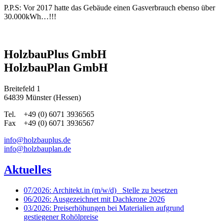
P.P.S: Vor 2017 hatte das Gebäude einen Gasverbrauch ebenso über
30.000kWh…!!!
HolzbauPlus GmbH
HolzbauPlan GmbH
Breitefeld 1
64839 Münster (Hessen)
Tel. +49 (0) 6071 3936565
Fax +49 (0) 6071 3936567
info@holzbauplus.de
info@holzbauplan.de
Aktuelles
07/2026: Architekt.in (m/w/d)_ Stelle zu besetzen
06/2026: Ausgezeichnet mit Dachkrone 2026
03/2026: Preiserhöhungen bei Materialien aufgrund
gestiegener Rohölpreise