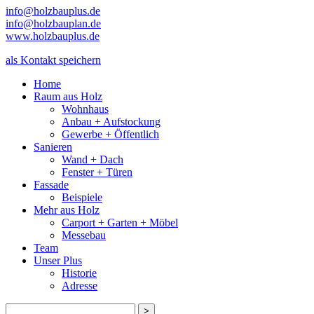
info@holzbauplus.de
info@holzbauplan.de
www.holzbauplus.de
als Kontakt speichern
Home
Raum aus Holz
Wohnhaus
Anbau + Aufstockung
Gewerbe + Öffentlich
Sanieren
Wand + Dach
Fenster + Türen
Fassade
Beispiele
Mehr aus Holz
Carport + Garten + Möbel
Messebau
Team
Unser Plus
Historie
Adresse
>