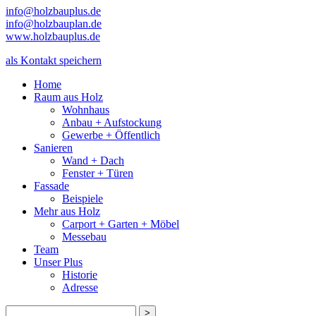
info@holzbauplus.de
info@holzbauplan.de
www.holzbauplus.de
als Kontakt speichern
Home
Raum aus Holz
Wohnhaus
Anbau + Aufstockung
Gewerbe + Öffentlich
Sanieren
Wand + Dach
Fenster + Türen
Fassade
Beispiele
Mehr aus Holz
Carport + Garten + Möbel
Messebau
Team
Unser Plus
Historie
Adresse
>