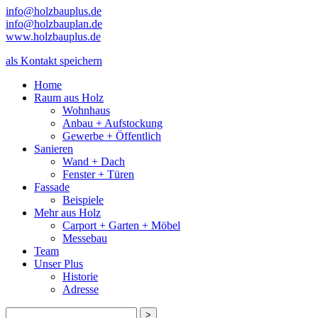
info@holzbauplus.de
info@holzbauplan.de
www.holzbauplus.de
als Kontakt speichern
Home
Raum aus Holz
Wohnhaus
Anbau + Aufstockung
Gewerbe + Öffentlich
Sanieren
Wand + Dach
Fenster + Türen
Fassade
Beispiele
Mehr aus Holz
Carport + Garten + Möbel
Messebau
Team
Unser Plus
Historie
Adresse
>