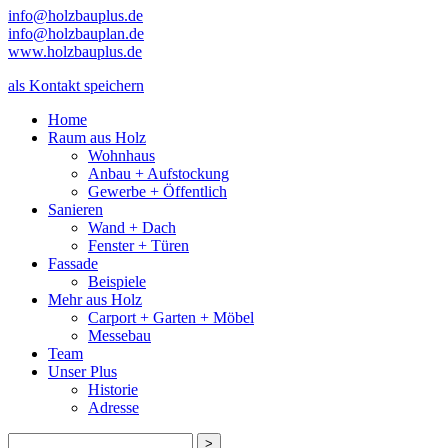
info@holzbauplus.de
info@holzbauplan.de
www.holzbauplus.de
als Kontakt speichern
Home
Raum aus Holz
Wohnhaus
Anbau + Aufstockung
Gewerbe + Öffentlich
Sanieren
Wand + Dach
Fenster + Türen
Fassade
Beispiele
Mehr aus Holz
Carport + Garten + Möbel
Messebau
Team
Unser Plus
Historie
Adresse
>