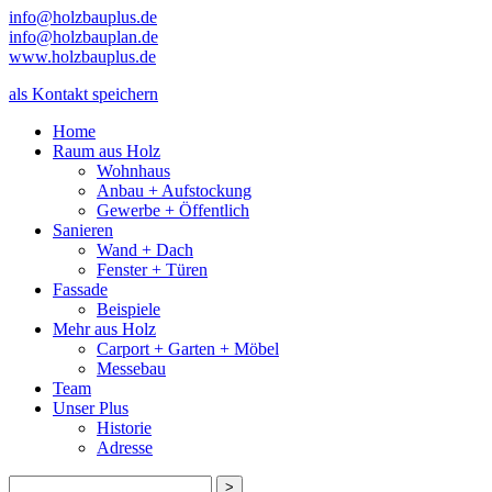
info@holzbauplus.de
info@holzbauplan.de
www.holzbauplus.de
als Kontakt speichern
Home
Raum aus Holz
Wohnhaus
Anbau + Aufstockung
Gewerbe + Öffentlich
Sanieren
Wand + Dach
Fenster + Türen
Fassade
Beispiele
Mehr aus Holz
Carport + Garten + Möbel
Messebau
Team
Unser Plus
Historie
Adresse
>