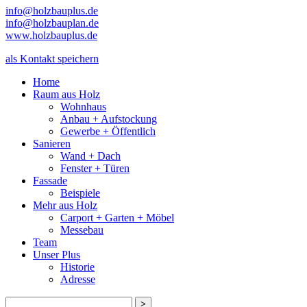
info@holzbauplus.de
info@holzbauplan.de
www.holzbauplus.de
als Kontakt speichern
Home
Raum aus Holz
Wohnhaus
Anbau + Aufstockung
Gewerbe + Öffentlich
Sanieren
Wand + Dach
Fenster + Türen
Fassade
Beispiele
Mehr aus Holz
Carport + Garten + Möbel
Messebau
Team
Unser Plus
Historie
Adresse
>