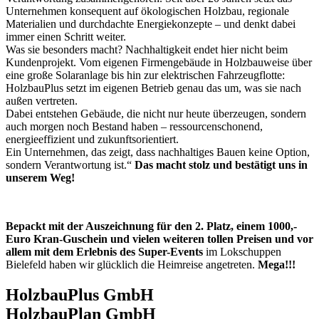
Unternehmen konsequent auf ökologischen Holzbau, regionale
Materialien und durchdachte Energiekonzepte – und denkt dabei
immer einen Schritt weiter.
Was sie besonders macht? Nachhaltigkeit endet hier nicht beim
Kundenprojekt. Vom eigenen Firmengebäude in Holzbauweise über
eine große Solaranlage bis hin zur elektrischen Fahrzeugflotte:
HolzbauPlus setzt im eigenen Betrieb genau das um, was sie nach
außen vertreten.
Dabei entstehen Gebäude, die nicht nur heute überzeugen, sondern
auch morgen noch Bestand haben – ressourcenschonend,
energieeffizient und zukunftsorientiert.
Ein Unternehmen, das zeigt, dass nachhaltiges Bauen keine Option,
sondern Verantwortung ist.“
Das macht stolz und bestätigt uns in
unserem Weg!
Bepackt mit der Auszeichnung für den 2. Platz, einem 1000,-
Euro Kran-Guschein und vielen weiteren tollen Preisen und vor
allem mit dem Erlebnis des Super-Events
im Lokschuppen
Bielefeld haben wir glücklich die Heimreise angetreten.
Mega!!!
HolzbauPlus GmbH
HolzbauPlan GmbH