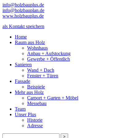
info@holzbauplus.de
info@holzbauplan.de
www.holzbauplus.de
als Kontakt speichern
Home
Raum aus Holz
Wohnhaus
Anbau + Aufstockung
Gewerbe + Öffentlich
Sanieren
Wand + Dach
Fenster + Türen
Fassade
Beispiele
Mehr aus Holz
Carport + Garten + Möbel
Messebau
Team
Unser Plus
Historie
Adresse
>