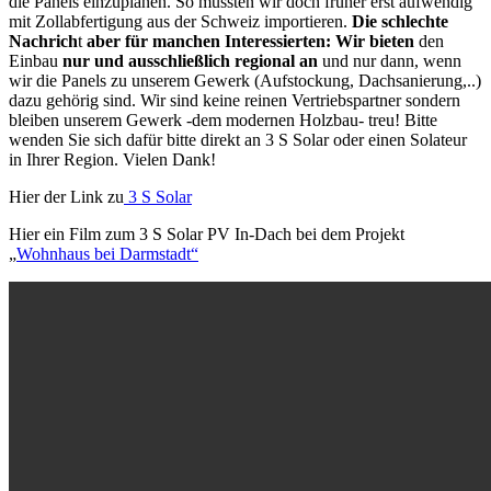
die Panels einzuplanen. So mussten wir doch früher erst aufwendig
mit Zollabfertigung aus der Schweiz importieren.
Die schlechte
Nachrich
t
aber für manchen Interessierten:
Wir bieten
den
Einbau
nur und ausschließlich regional
an
und nur dann, wenn
wir die Panels zu unserem Gewerk (Aufstockung, Dachsanierung,..)
dazu gehörig sind. Wir sind keine reinen Vertriebspartner sondern
bleiben unserem Gewerk -dem modernen Holzbau- treu! Bitte
wenden Sie sich dafür bitte direkt an 3 S Solar oder einen Solateur
in Ihrer Region. Vielen Dank!
Hier der Link zu
3 S Solar
Hier ein Film zum 3 S Solar PV In-Dach bei dem Projekt
„
Wohnhaus bei Darmstadt“