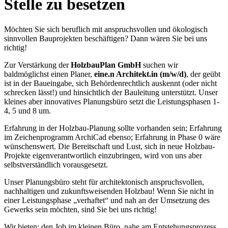
Stelle zu besetzen
Möchten Sie sich beruflich mit anspruchsvollen und ökologisch
sinnvollen Bauprojekten beschäftigen? Dann wären Sie bei uns
richtig!
Zur Verstärkung der
HolzbauPlan GmbH
suchen wir
baldmöglichst einen Planer,
eine.n Architekt.in (m/w/d)
, der geübt
ist in der Baueingabe, sich Behördenrechtlich auskennt (oder nicht
schrecken lässt!) und hinsichtlich der Bauleitung unterstützt. Unser
kleines aber innovatives Planungsbüro setzt die Leistungsphasen 1-
4, 5 und 8 um.
Erfahrung in der Holzbau-Planung sollte vorhanden sein; Erfahrung
im Zeichenprogramm ArchiCad ebenso; Erfahrung in Phase 0 wäre
wünschenswert. Die Bereitschaft und Lust, sich in neue Holzbau-
Projekte eigenverantwortlich einzubringen, wird von uns aber
selbstverständlich vorausgesetzt.
Unser Planungsbüro steht für architektonisch anspruchsvollen,
nachhaltigen und zukunftsweisenden Holzbau! Wenn Sie nicht in
einer Leistungsphase „verhaftet“ und nah an der Umsetzung des
Gewerks sein möchten, sind Sie bei uns richtig!
Wir bieten: den Job im kleinen Büro, nahe am Entstehungsprozess