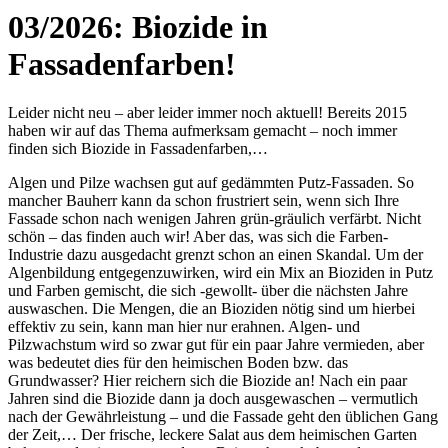
03/2026: Biozide in
Fassadenfarben!
Leider nicht neu – aber leider immer noch aktuell! Bereits 2015
haben wir auf das Thema aufmerksam gemacht – noch immer
finden sich Biozide in Fassadenfarben,…
Algen und Pilze wachsen gut auf gedämmten Putz-Fassaden. So
mancher Bauherr kann da schon frustriert sein, wenn sich Ihre
Fassade schon nach wenigen Jahren grün-gräulich verfärbt. Nicht
schön – das finden auch wir! Aber das, was sich die Farben-
Industrie dazu ausgedacht grenzt schon an einen Skandal. Um der
Algenbildung entgegenzuwirken, wird ein Mix an Bioziden in Putz
und Farben gemischt, die sich -gewollt- über die nächsten Jahre
auswaschen. Die Mengen, die an Bioziden nötig sind um hierbei
effektiv zu sein, kann man hier nur erahnen. Algen- und
Pilzwachstum wird so zwar gut für ein paar Jahre vermieden, aber
was bedeutet dies für den heimischen Boden bzw. das
Grundwasser? Hier reichern sich die Biozide an! Nach ein paar
Jahren sind die Biozide dann ja doch ausgewaschen – vermutlich
nach der Gewährleistung – und die Fassade geht den üblichen Gang
der Zeit,… Der frische, leckere Salat aus dem heimischen Garten