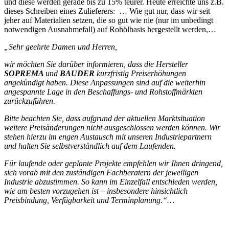
und diese werden gerade bis zu 15% teurer. Heute erreichte uns z.B.
dieses Schreiben eines Zulieferers: … Wie gut nur, dass wir seit
jeher auf Materialien setzen, die so gut wie nie (nur im unbedingt
notwendigen Ausnahmefall) auf Rohölbasis hergestellt werden,…
„Sehr geehrte Damen und Herren,
wir möchten Sie darüber informieren, dass die Hersteller
SOPREMA
und
BAUDER
kurzfristig Preiserhöhungen
angekündigt haben. Diese Anpassungen sind auf die
weiterhin
angespannte Lage in den Beschaffungs- und Rohstoffmärkten
zurückzuführen.
Bitte beachten Sie, dass aufgrund der aktuellen Marktsituation
weitere
Preisänderungen nicht ausgeschlossen werden können. Wir
stehen hierzu im engen
Austausch mit unseren Industriepartnern
und halten Sie selbstverständlich auf dem
Laufenden.
Für laufende oder geplante Projekte empfehlen wir Ihnen dringend,
sich vorab mit den
zuständigen Fachberatern der jeweiligen
Industrie abzustimmen. So kann im Einzelfall
entschieden werden,
wie am besten vorzugehen ist – insbesondere hinsichtlich
Preisbindung, Verfügbarkeit und Terminplanung.“…