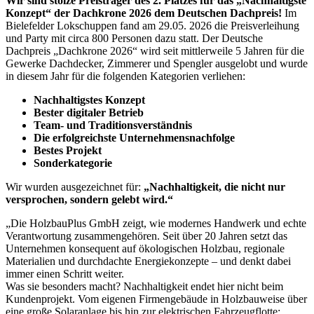
Wir sind stolze Preisträger des 2. Platzes für das „Nachhaltigste
Konzept“ der Dachkrone 2026 dem Deutschen Dachpreis!
Im
Bielefelder Lokschuppen fand am 29.05. 2026 die Preisverleihung
und Party mit circa 800 Personen dazu statt. Der Deutsche
Dachpreis „Dachkrone 2026“ wird seit mittlerweile 5 Jahren für die
Gewerke Dachdecker, Zimmerer und Spengler ausgelobt und wurde
in diesem Jahr für die folgenden Kategorien verliehen:
Nachhaltigstes Konzept
Bester digitaler Betrieb
Team- und Traditionsverständnis
Die erfolgreichste Unternehmensnachfolge
Bestes Projekt
Sonderkategorie
Wir wurden ausgezeichnet für:
„Nachhaltigkeit, die nicht nur
versprochen, sondern gelebt wird.“
„Die HolzbauPlus GmbH zeigt, wie modernes Handwerk und echte
Verantwortung zusammengehören. Seit über 20 Jahren setzt das
Unternehmen konsequent auf ökologischen Holzbau, regionale
Materialien und durchdachte Energiekonzepte – und denkt dabei
immer einen Schritt weiter.
Was sie besonders macht? Nachhaltigkeit endet hier nicht beim
Kundenprojekt. Vom eigenen Firmengebäude in Holzbauweise über
eine große Solaranlage bis hin zur elektrischen Fahrzeugflotte: