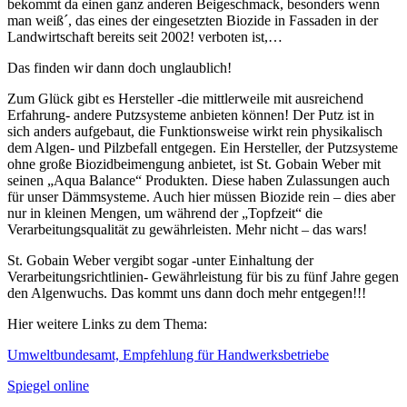
bekommt da einen ganz anderen Beigeschmack, besonders wenn
man weiß´, das eines der eingesetzten Biozide in Fassaden in der
Landwirtschaft bereits seit 2002! verboten ist,…
Das finden wir dann doch unglaublich!
Zum Glück gibt es Hersteller -die mittlerweile mit ausreichend
Erfahrung- andere Putzsysteme anbieten können! Der Putz ist in
sich anders aufgebaut, die Funktionsweise wirkt rein physikalisch
dem Algen- und Pilzbefall entgegen. Ein Hersteller, der Putzsysteme
ohne große Biozidbeimengung anbietet, ist St. Gobain Weber mit
seinen „Aqua Balance“ Produkten. Diese haben Zulassungen auch
für unser Dämmsysteme. Auch hier müssen Biozide rein – dies aber
nur in kleinen Mengen, um während der „Topfzeit“ die
Verarbeitungsqualität zu gewährleisten. Mehr nicht – das wars!
St. Gobain Weber vergibt sogar -unter Einhaltung der
Verarbeitungsrichtlinien- Gewährleistung für bis zu fünf Jahre gegen
den Algenwuchs. Das kommt uns dann doch mehr entgegen!!!
Hier weitere Links zu dem Thema:
Umweltbundesamt, Empfehlung für Handwerksbetriebe
Spiegel online