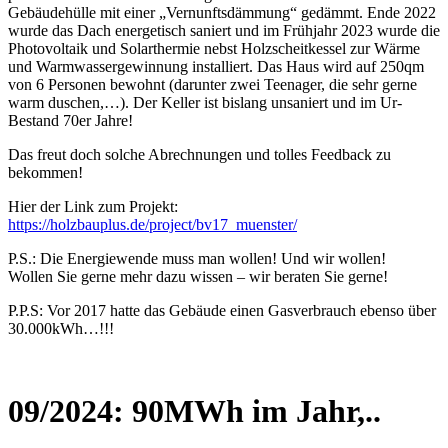
Gebäudehülle mit einer „Vernunftsdämmung“ gedämmt. Ende 2022
wurde das Dach energetisch saniert und im Frühjahr 2023 wurde die
Photovoltaik und Solarthermie nebst Holzscheitkessel zur Wärme
und Warmwassergewinnung installiert. Das Haus wird auf 250qm
von 6 Personen bewohnt (darunter zwei Teenager, die sehr gerne
warm duschen,…). Der Keller ist bislang unsaniert und im Ur-
Bestand 70er Jahre!
Das freut doch solche Abrechnungen und tolles Feedback zu
bekommen!
Hier der Link zum Projekt:
https://holzbauplus.de/project/bv17_muenster/
P.S.: Die Energiewende muss man wollen! Und wir wollen!
Wollen Sie gerne mehr dazu wissen – wir beraten Sie gerne!
P.P.S: Vor 2017 hatte das Gebäude einen Gasverbrauch ebenso über
30.000kWh…!!!
09/2024: 90MWh im Jahr,..