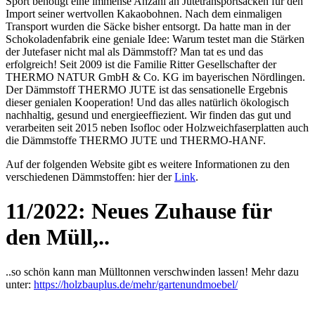
Sport benötigt eine immense Anzahl an Jutetransportsäcken für den
Import seiner wertvollen Kakaobohnen. Nach dem einmaligen
Transport wurden die Säcke bisher entsorgt. Da hatte man in der
Schokoladenfabrik eine geniale Idee: Warum testet man die Stärken
der Jutefaser nicht mal als Dämmstoff? Man tat es und das
erfolgreich! Seit 2009 ist die Familie Ritter Gesellschafter der
THERMO NATUR GmbH & Co. KG im bayerischen Nördlingen.
Der Dämmstoff THERMO JUTE ist das sensationelle Ergebnis
dieser genialen Kooperation! Und das alles natürlich ökologisch
nachhaltig, gesund und energieeffiezient. Wir finden das gut und
verarbeiten seit 2015 neben Isofloc oder Holzweichfaserplatten auch
die Dämmstoffe THERMO JUTE und THERMO-HANF.
Auf der folgenden Website gibt es weitere Informationen zu den
verschiedenen Dämmstoffen: hier der
Link
.
11/2022: Neues Zuhause für
den Müll,..
..so schön kann man Mülltonnen verschwinden lassen! Mehr dazu
unter:
https://holzbauplus.de/mehr/gartenundmoebel/