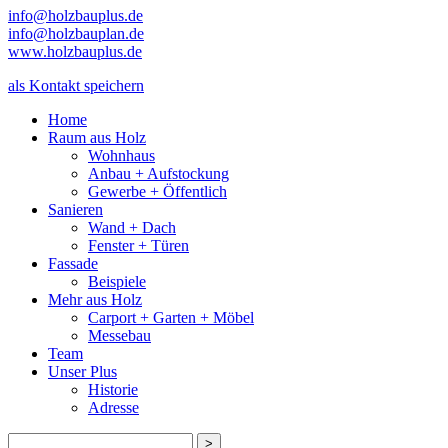
info@holzbauplus.de
info@holzbauplan.de
www.holzbauplus.de
als Kontakt speichern
Home
Raum aus Holz
Wohnhaus
Anbau + Aufstockung
Gewerbe + Öffentlich
Sanieren
Wand + Dach
Fenster + Türen
Fassade
Beispiele
Mehr aus Holz
Carport + Garten + Möbel
Messebau
Team
Unser Plus
Historie
Adresse
>