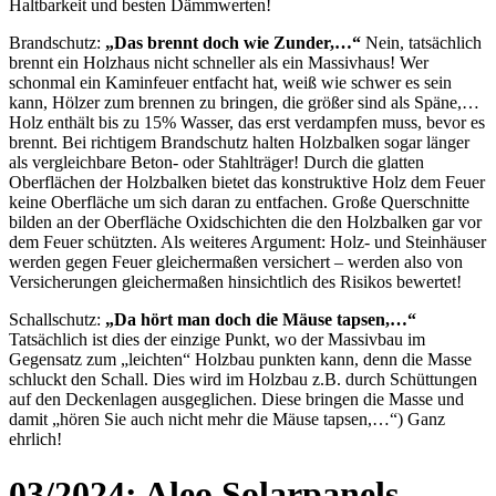
Haltbarkeit und besten Dämmwerten!
Brandschutz:
„Das brennt doch wie Zunder,…“
Nein, tatsächlich
brennt ein Holzhaus nicht schneller als ein Massivhaus! Wer
schonmal ein Kaminfeuer entfacht hat, weiß wie schwer es sein
kann, Hölzer zum brennen zu bringen, die größer sind als Späne,…
Holz enthält bis zu 15% Wasser, das erst verdampfen muss, bevor es
brennt. Bei richtigem Brandschutz halten Holzbalken sogar länger
als vergleichbare Beton- oder Stahlträger! Durch die glatten
Oberflächen der Holzbalken bietet das konstruktive Holz dem Feuer
keine Oberfläche um sich daran zu entfachen. Große Querschnitte
bilden an der Oberfläche Oxidschichten die den Holzbalken gar vor
dem Feuer schützten. Als weiteres Argument: Holz- und Steinhäuser
werden gegen Feuer gleichermaßen versichert – werden also von
Versicherungen gleichermaßen hinsichtlich des Risikos bewertet!
Schallschutz:
„Da hört man doch die Mäuse tapsen,…“
Tatsächlich ist dies der einzige Punkt, wo der Massivbau im
Gegensatz zum „leichten“ Holzbau punkten kann, denn die Masse
schluckt den Schall. Dies wird im Holzbau z.B. durch Schüttungen
auf den Deckenlagen ausgeglichen. Diese bringen die Masse und
damit „hören Sie auch nicht mehr die Mäuse tapsen,…“) Ganz
ehrlich!
03/2024: Aleo Solarpanels